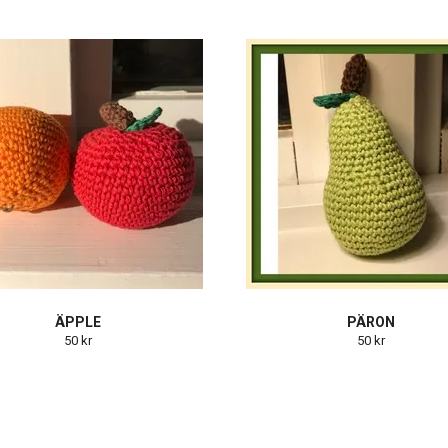
ÄPPLE
PÄRON
50 kr
50 kr