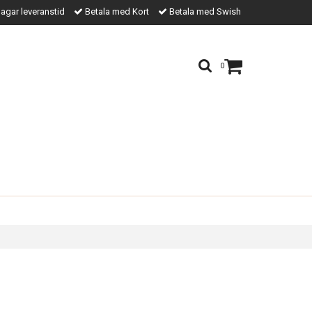
agar leveranstid
Betala med Kort
Betala med Swish
0