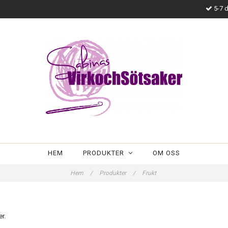
5-7 d
HEM
PRODUKTER
OM OSS
Hem
/
Produkter
/
Frukt
er.