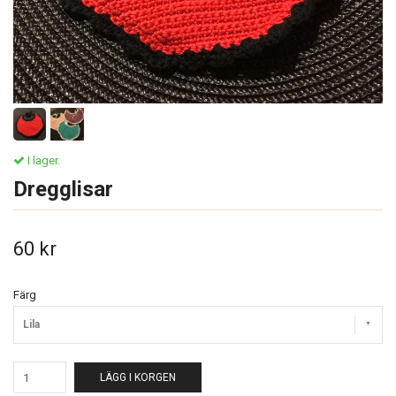
I lager.
Dregglisar
60 kr
Färg
Lila
LÄGG I KORGEN