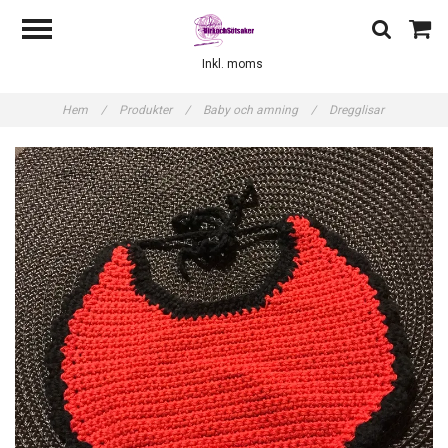
Inkl. moms
Hem
/
Produkter
/
Baby och amning
/
Dregglisar