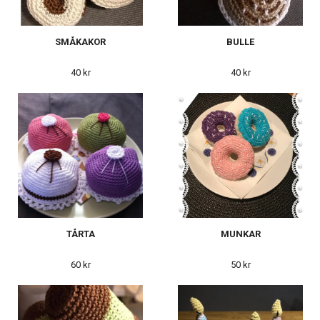
SMÅKAKOR
BULLE
40 kr
40 kr
TÅRTA
MUNKAR
60 kr
50 kr