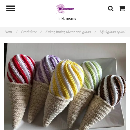
Inkl. moms
Hem
/
Produkter
/
Kakor, bullar, tårtor och glass
/
Mjukglass spiral