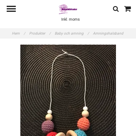
Inkl. moms
Hem
/
Produkter
/
Baby och amning
/
Amningshalsband